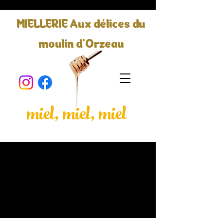
MIELLERIE Aux délices du
moulin d'Orzeau
miel, miel, miel