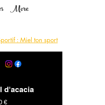
os
More
lin d'Orzeau
portif : Miel ton sport
l d'acacia
Prix
0 €