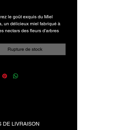
/
500g
ez le goût exquis du Miel
a, un délicieux miel fabriqué à
s
des nectars des fleurs d'arbres
a. Son arôme doux et suave ne
a pas de satisfaire vos
Rupture de stock
s gustatives et de vous donner
’en redemander. Sa texture
et son goût très discret le rend
pour être étalé sur des toasts,
les desserts ou le cuisiner. Ce
 haute qualité est un ajout
ux à tout vos mets. Savourez le
 la nature à chaque cuillerée de
.
S DE LIVRAISON