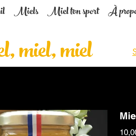
il
Miels
Miel ton sport
À prop
 Aux délices du mou
l, miel, miel
S
Mie
10,0