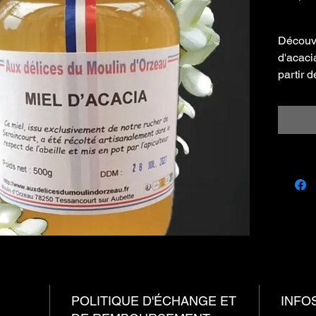
10,00 €
10,00 €
pour
Découvr
500
d'acaci
Gramme
partir 
d'acaci
manquer
papille
envie d
liquide 
parfait 
arrosé 
miel de
délicie
goût de
ce miel
POLITIQUE D'ÉCHANGE ET
INFO