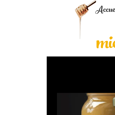
Accue
MIELLERIE
mie