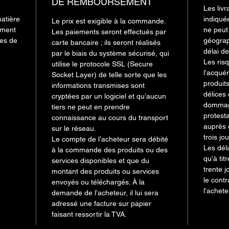
DE REMBOURSEMENT
Les livr
matière
indiqué
Le prix est exigible à la commande.
ement
ne peut
Les paiements seront effectués par
ges de
géograp
carte bancaire ; ils seront réalisés
délai d
par le biais du système sécurisé, qui
Les ris
utilise le protocole SSL (Secure
l’acqué
Socket Layer) de telle sorte que les
produits
informations transmises sont
délices
cryptées par un logiciel et qu’aucun
dommage
tiers ne peut en prendre
protest
connaissance au cours du transport
auprès 
sur le réseau.
trois jo
Le compte de l’acheteur sera débité
Les dél
à la commande des produits ou des
qu’à tit
services disponibles et que du
trente 
montant des produits ou services
le contr
envoyés ou téléchargés. À la
l’achet
demande de l’acheteur, il lui sera
adressé une facture sur papier
faisant ressortir la TVA.