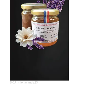
SKU : miellavande23
Miel et fleurs de
lavande -
Préparation