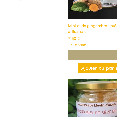
Miel et de gingembre - pré
artisanale
Prix
7,50 €
7,50 €
/
250g
7
,
5
0
Ajouter au pani
€
p
a
r
2
5
0
G
r
a
m
m