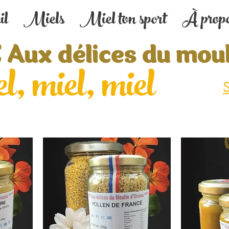
il
Miels
Miel ton sport
À prop
 Aux délices du mou
l, miel, miel
S