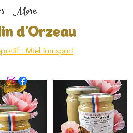
os
More
lin d'Orzeau
portif : Miel ton sport